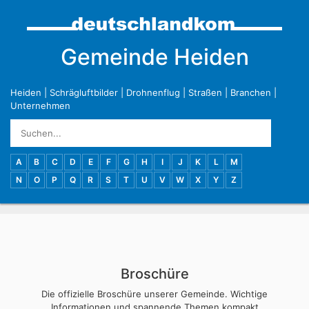
Gemeinde Heiden
Heiden
|
Schrägluftbilder
|
Drohnenflug
|
Straßen
|
Branchen
|
Unternehmen
A
B
C
D
E
F
G
H
I
J
K
L
M
N
O
P
Q
R
S
T
U
V
W
X
Y
Z
Broschüre
Die offizielle Broschüre unserer Gemeinde. Wichtige
Informationen und spannende Themen kompakt