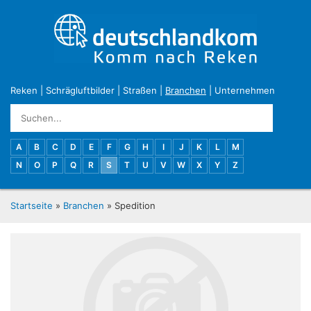
Reken
|
Schrägluftbilder
|
Straßen
|
Branchen
|
Unternehmen
A
B
C
D
E
F
G
H
I
J
K
L
M
N
O
P
Q
R
S
T
U
V
W
X
Y
Z
Startseite
»
Branchen
» Spedition