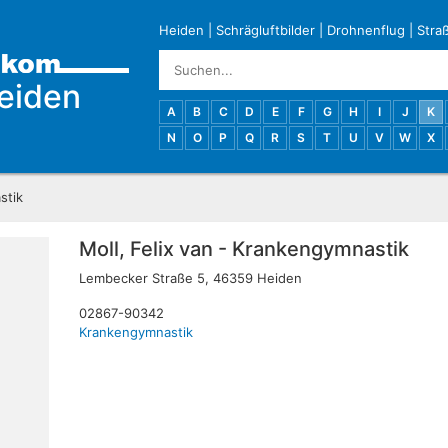
Heiden
|
Schrägluftbilder
|
Drohnenflug
|
Stra
eiden
A
B
C
D
E
F
G
H
I
J
K
N
O
P
Q
R
S
T
U
V
W
X
stik
Moll, Felix van - Krankengymnastik
Lembecker Straße 5, 46359 Heiden
02867-90342
Krankengymnastik