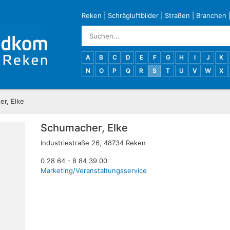
Reken
|
Schrägluftbilder
|
Straßen
|
Branchen
A
B
C
D
E
F
G
H
I
J
K
N
O
P
Q
R
S
T
U
V
W
X
r, Elke
Schumacher, Elke
Industriestraße 26, 48734 Reken
0 28 64 - 8 84 39 00
Marketing/Veranstaltungsservice