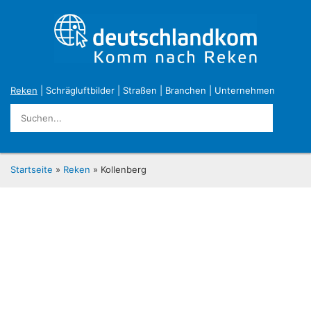
Reken
|
Schrägluftbilder
|
Straßen
|
Branchen
|
Unternehmen
Startseite
»
Reken
» Kollenberg