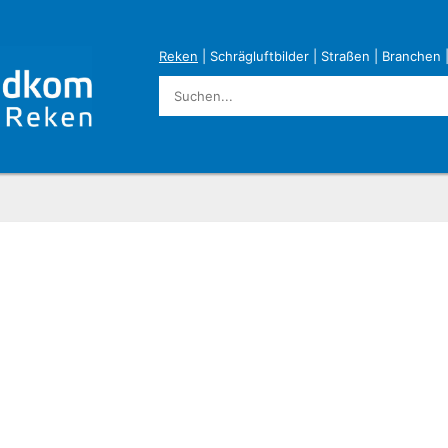
Reken
|
Schrägluftbilder
|
Straßen
|
Branchen