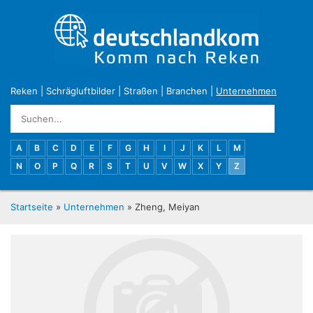
Reken
|
Schrägluftbilder
|
Straßen
|
Branchen
|
Unternehmen
A
B
C
D
E
F
G
H
I
J
K
L
M
N
O
P
Q
R
S
T
U
V
W
X
Y
Z
Startseite
»
Unternehmen
» Zheng, Meiyan