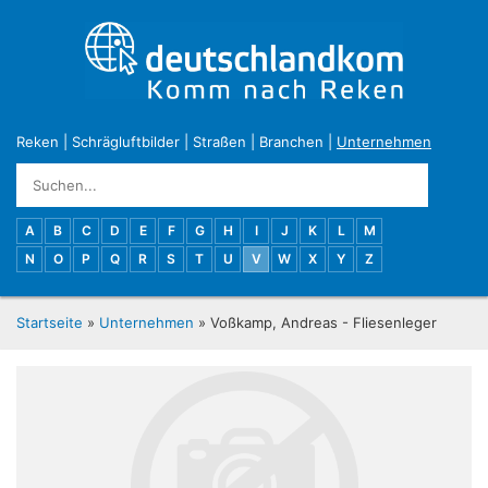
Reken
|
Schrägluftbilder
|
Straßen
|
Branchen
|
Unternehmen
A
B
C
D
E
F
G
H
I
J
K
L
M
N
O
P
Q
R
S
T
U
V
W
X
Y
Z
Startseite
»
Unternehmen
» Voßkamp, Andreas - Fliesenleger