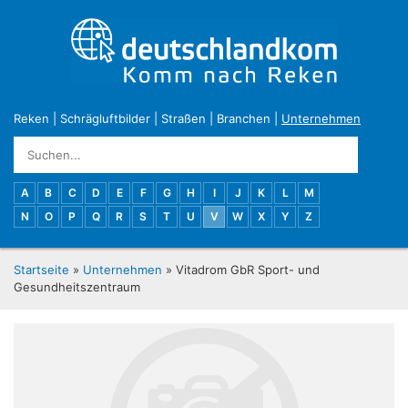
Reken
|
Schrägluftbilder
|
Straßen
|
Branchen
|
Unternehmen
A
B
C
D
E
F
G
H
I
J
K
L
M
N
O
P
Q
R
S
T
U
V
W
X
Y
Z
Startseite
»
Unternehmen
» Vitadrom GbR Sport- und
Gesundheitszentraum