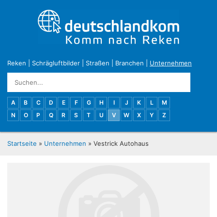
Reken
|
Schrägluftbilder
|
Straßen
|
Branchen
|
Unternehmen
A
B
C
D
E
F
G
H
I
J
K
L
M
N
O
P
Q
R
S
T
U
V
W
X
Y
Z
Startseite
»
Unternehmen
» Vestrick Autohaus