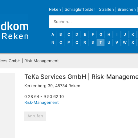
Reken
|
Schrägluftbilder
|
Straßen
|
Branchen
A
B
C
D
E
F
G
H
I
J
K
N
O
P
Q
R
S
T
U
V
W
X
ices GmbH | Risk-Management
TeKa Services GmbH | Risk-Managem
Kerkenberg 39, 48734 Reken
0 28 64 - 9 50 62 10
Risk-Management
Anrufen