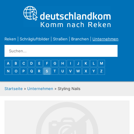
Reken
|
Schrägluftbilder
|
Straßen
|
Branchen
|
Unternehmen
A
B
C
D
E
F
G
H
I
J
K
L
M
N
O
P
Q
R
S
T
U
V
W
X
Y
Z
Startseite
»
Unternehmen
» Styling Nails