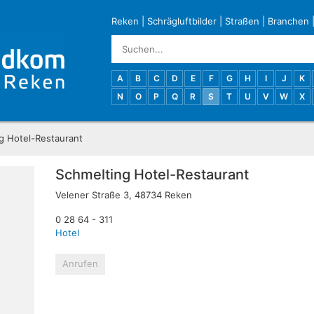
Reken
|
Schrägluftbilder
|
Straßen
|
Branchen
A
B
C
D
E
F
G
H
I
J
K
N
O
P
Q
R
S
T
U
V
W
X
g Hotel-Restaurant
Schmelting Hotel-Restaurant
Velener Straße 3, 48734 Reken
0 28 64 - 311
Hotel
Anrufen