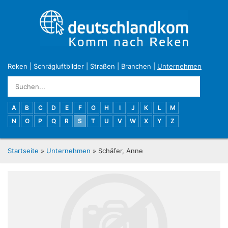
Reken
|
Schrägluftbilder
|
Straßen
|
Branchen
|
Unternehmen
A
B
C
D
E
F
G
H
I
J
K
L
M
N
O
P
Q
R
S
T
U
V
W
X
Y
Z
Startseite
»
Unternehmen
» Schäfer, Anne