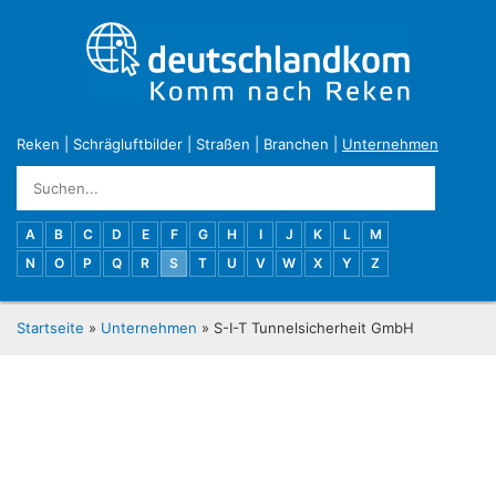
Reken
|
Schrägluftbilder
|
Straßen
|
Branchen
|
Unternehmen
A
B
C
D
E
F
G
H
I
J
K
L
M
N
O
P
Q
R
S
T
U
V
W
X
Y
Z
Startseite
»
Unternehmen
» S-I-T Tunnelsicherheit GmbH