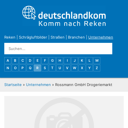
Reken
|
Schrägluftbilder
|
Straßen
|
Branchen
|
Unternehmen
A
B
C
D
E
F
G
H
I
J
K
L
M
N
O
P
Q
R
S
T
U
V
W
X
Y
Z
Startseite
»
Unternehmen
» Rossmann GmbH Drogeriemarkt