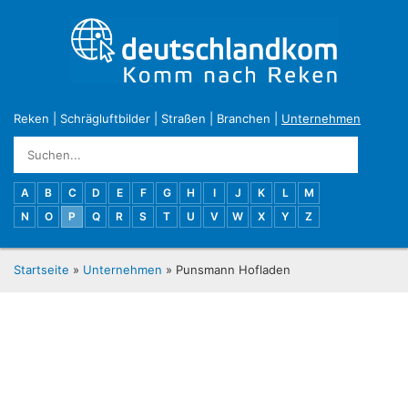
Reken
|
Schrägluftbilder
|
Straßen
|
Branchen
|
Unternehmen
A
B
C
D
E
F
G
H
I
J
K
L
M
N
O
P
Q
R
S
T
U
V
W
X
Y
Z
Startseite
»
Unternehmen
» Punsmann Hofladen