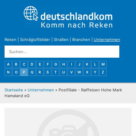
Reken
|
Schrägluftbilder
|
Straßen
|
Branchen
|
Unternehmen
A
B
C
D
E
F
G
H
I
J
K
L
M
N
O
P
Q
R
S
T
U
V
W
X
Y
Z
Startseite
»
Unternehmen
» Postfiliale - Raiffeisen Hohe Mark
Hamaland eG