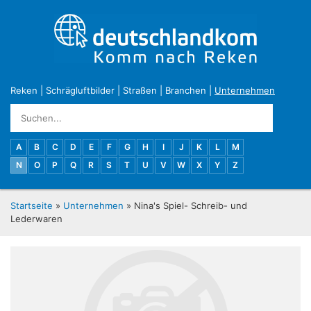
Reken
|
Schrägluftbilder
|
Straßen
|
Branchen
|
Unternehmen
A
B
C
D
E
F
G
H
I
J
K
L
M
N
O
P
Q
R
S
T
U
V
W
X
Y
Z
Startseite
»
Unternehmen
» Nina's Spiel- Schreib- und
Lederwaren