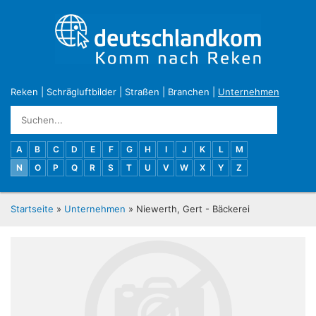
Reken
|
Schrägluftbilder
|
Straßen
|
Branchen
|
Unternehmen
A
B
C
D
E
F
G
H
I
J
K
L
M
N
O
P
Q
R
S
T
U
V
W
X
Y
Z
Startseite
»
Unternehmen
» Niewerth, Gert - Bäckerei