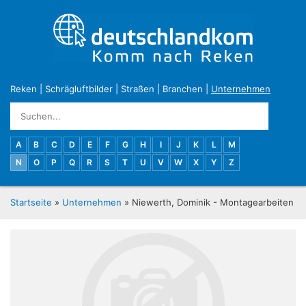
Reken
|
Schrägluftbilder
|
Straßen
|
Branchen
|
Unternehmen
A
B
C
D
E
F
G
H
I
J
K
L
M
N
O
P
Q
R
S
T
U
V
W
X
Y
Z
Startseite
»
Unternehmen
» Niewerth, Dominik - Montagearbeiten