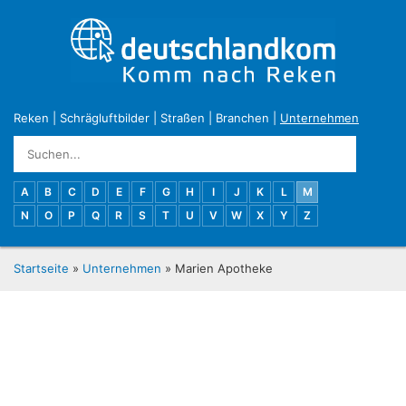
Reken
|
Schrägluftbilder
|
Straßen
|
Branchen
|
Unternehmen
A
B
C
D
E
F
G
H
I
J
K
L
M
N
O
P
Q
R
S
T
U
V
W
X
Y
Z
Startseite
»
Unternehmen
» Marien Apotheke