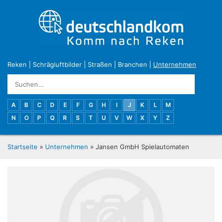
Reken
|
Schrägluftbilder
|
Straßen
|
Branchen
|
Unternehmen
A
B
C
D
E
F
G
H
I
J
K
L
M
N
O
P
Q
R
S
T
U
V
W
X
Y
Z
Startseite
»
Unternehmen
» Jansen GmbH Spielautomaten