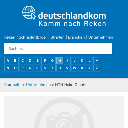
Reken
|
Schrägluftbilder
|
Straßen
|
Branchen
|
Unternehmen
A
B
C
D
E
F
G
H
I
J
K
L
M
N
O
P
Q
R
S
T
U
V
W
X
Y
Z
Startseite
»
Unternehmen
» HTH Hake GmbH