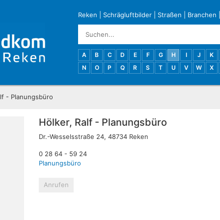
Reken
|
Schrägluftbilder
|
Straßen
|
Branchen
A
B
C
D
E
F
G
H
I
J
K
N
O
P
Q
R
S
T
U
V
W
X
lf - Planungsbüro
Hölker, Ralf - Planungsbüro
Dr.-Wesselsstraße 24, 48734 Reken
0 28 64 - 59 24
Planungsbüro
Anrufen