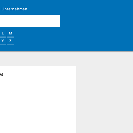
|
Unternehmen
L
M
Y
Z
ie