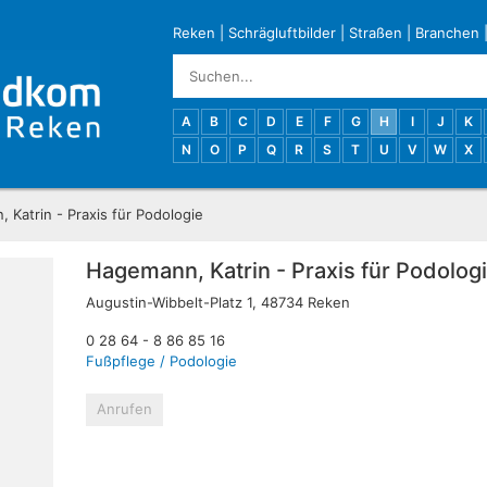
Reken
|
Schrägluftbilder
|
Straßen
|
Branchen
A
B
C
D
E
F
G
H
I
J
K
N
O
P
Q
R
S
T
U
V
W
X
Katrin - Praxis für Podologie
Hagemann, Katrin - Praxis für Podolog
Augustin-Wibbelt-Platz 1, 48734 Reken
0 28 64 - 8 86 85 16
Fußpflege / Podologie
Anrufen