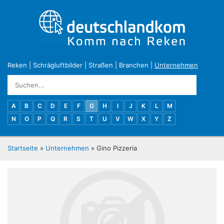
Reken
|
Schrägluftbilder
|
Straßen
|
Branchen
|
Unternehmen
A
B
C
D
E
F
G
H
I
J
K
L
M
N
O
P
Q
R
S
T
U
V
W
X
Y
Z
Startseite
»
Unternehmen
» Gino Pizzeria