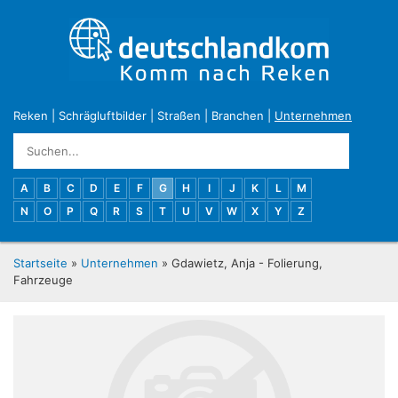
Reken
|
Schrägluftbilder
|
Straßen
|
Branchen
|
Unternehmen
A
B
C
D
E
F
G
H
I
J
K
L
M
N
O
P
Q
R
S
T
U
V
W
X
Y
Z
Startseite
»
Unternehmen
» Gdawietz, Anja - Folierung,
Fahrzeuge