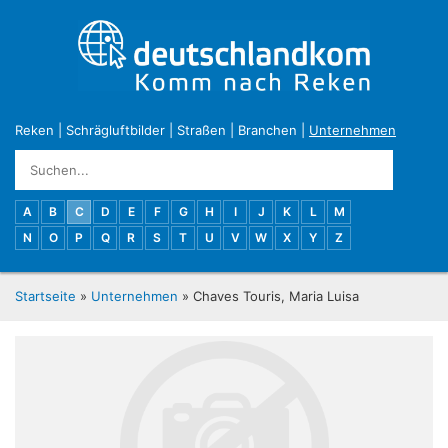
Reken
|
Schrägluftbilder
|
Straßen
|
Branchen
|
Unternehmen
A
B
C
D
E
F
G
H
I
J
K
L
M
N
O
P
Q
R
S
T
U
V
W
X
Y
Z
Startseite
»
Unternehmen
» Chaves Touris, Maria Luisa