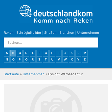
Reken
|
Schrägluftbilder
|
Straßen
|
Branchen
|
Unternehmen
A
B
C
D
E
F
G
H
I
J
K
L
M
N
O
P
Q
R
S
T
U
V
W
X
Y
Z
Startseite
»
Unternehmen
» Bysight Werbeagentur