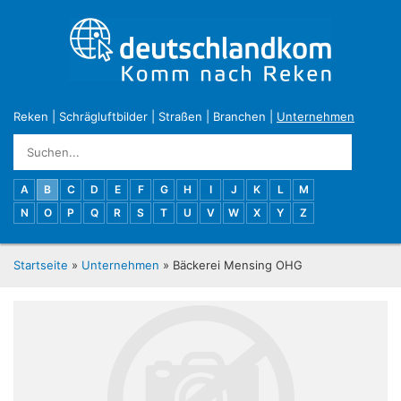
Reken
|
Schrägluftbilder
|
Straßen
|
Branchen
|
Unternehmen
A
B
C
D
E
F
G
H
I
J
K
L
M
N
O
P
Q
R
S
T
U
V
W
X
Y
Z
Startseite
»
Unternehmen
» Bäckerei Mensing OHG