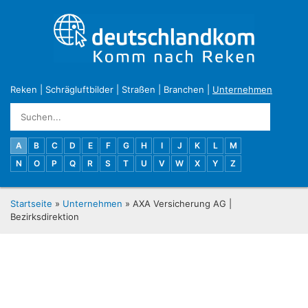
Reken
|
Schrägluftbilder
|
Straßen
|
Branchen
|
Unternehmen
A
B
C
D
E
F
G
H
I
J
K
L
M
N
O
P
Q
R
S
T
U
V
W
X
Y
Z
Startseite
»
Unternehmen
» AXA Versicherung AG |
Bezirksdirektion