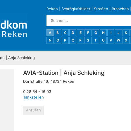
Reken
|
Schrägluftbilder
|
Straßen
|
Branchen
A
B
C
D
E
F
G
H
I
J
K
N
O
P
Q
R
S
T
U
V
W
X
on | Anja Schleking
AVIA-Station | Anja Schleking
Dorfstraße 16, 48734 Reken
0 28 64 - 16 03
Tankstellen
Anrufen