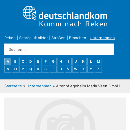
Reken
|
Schrägluftbilder
|
Straßen
|
Branchen
|
Unternehmen
A
B
C
D
E
F
G
H
I
J
K
L
M
N
O
P
Q
R
S
T
U
V
W
X
Y
Z
Startseite
»
Unternehmen
» Altenpflegeheim Maria Veen GmbH