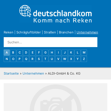
Reken
|
Schrägluftbilder
|
Straßen
|
Branchen
|
Unternehmen
A
B
C
D
E
F
G
H
I
J
K
L
M
N
O
P
Q
R
S
T
U
V
W
X
Y
Z
Startseite
»
Unternehmen
» ALDI-GmbH & Co. KG